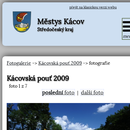
přejít na klasickou verzi webu
Městys Kácov
Středočeský kraj
me
Fotogalerie
->
Kácovská pouť 2009
-> fotografie
Kácovská pouť 2009
foto
1
z 7
poslední
foto
další foto
|