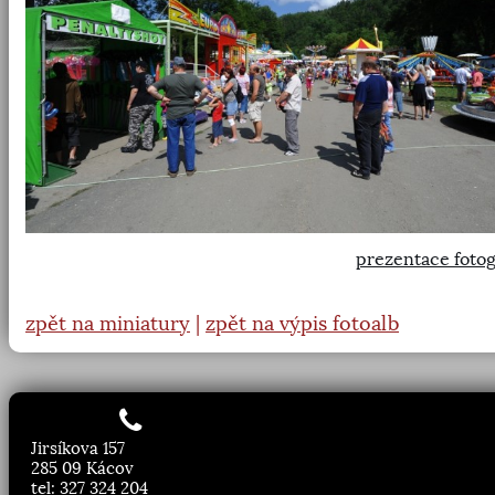
prezentace fotog
zpět na miniatury
|
zpět na výpis fotoalb
Jirsíkova 157
285 09 Kácov
tel: 327 324 204