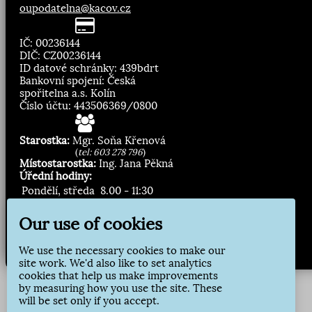
oupodatelna@kacov.cz
IČ: 00236144
DIČ: CZ00236144
ID datové schránky: 439bdrt
Bankovní spojení: Česká
spořitelna a.s. Kolín
Číslo účtu: 443506369/0800
Starostka:
Mgr. Soňa Křenová
(
tel: 603 278 796
)
Místostarostka:
Ing. Jana Pěkná
Úřední hodiny:
Pondělí, středa
8.00 - 11:30
13:00 - 16:30
Our use of cookies
Zasílání novinek:
We use the necessary cookies to make our
Přihlásit odběr
site work. We'd also like to set analytics
cookies that help us make improvements
by measuring how you use the site. These
will be set only if you accept.