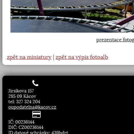
prezentace fotog
zpět na miniatury
|
zpět na výpis fotoalb
Jirsíkova 157
285 09 Kácov
tel: 327 324 204
oupodatelna@kacov.cz
IČ: 00236144
DIČ: CZ00236144
ID datové schránky: 439bdrt