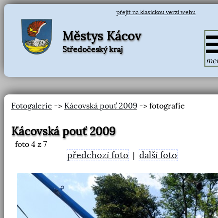
přejít na klasickou verzi webu
Městys Kácov
Středočeský kraj
me
Fotogalerie
->
Kácovská pouť 2009
-> fotografie
Kácovská pouť 2009
foto
4
z 7
předchozí foto
další foto
|