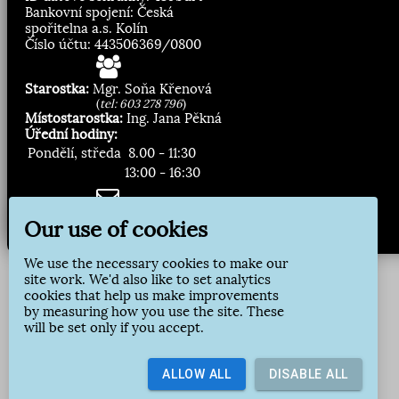
Bankovní spojení: Česká
spořitelna a.s. Kolín
Číslo účtu: 443506369/0800
Starostka:
Mgr. Soňa Křenová
(
tel: 603 278 796
)
Místostarostka:
Ing. Jana Pěkná
Úřední hodiny:
Pondělí, středa
8.00 - 11:30
13:00 - 16:30
Zasílání novinek:
Our use of cookies
Přihlásit odběr
We use the necessary cookies to make our
site work. We'd also like to set analytics
cookies that help us make improvements
by measuring how you use the site. These
will be set only if you accept.
ALLOW ALL
DISABLE ALL