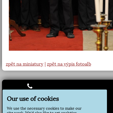
zpět na miniatury
|
zpět na výpis fotoalb
Jirsíkova 157
285 09 Kácov
Our use of cookies
tel: 327 324 204
oupodatelna@kacov.cz
We use the necessary cookies to make our