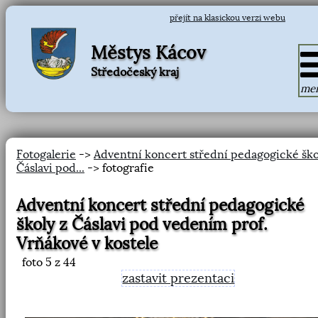
přejít na klasickou verzi webu
Městys Kácov
Středočeský kraj
me
Fotogalerie
->
Adventní koncert střední pedagogické ško
Čáslavi pod...
-> fotografie
Adventní koncert střední pedagogické
školy z Čáslavi pod vedením prof.
Vrňákové v kostele
foto
5
z 44
zastavit prezentaci