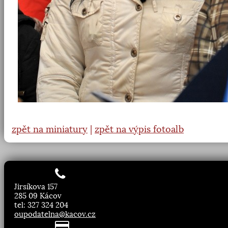
zpět na miniatury
|
zpět na výpis fotoalb
Jirsíkova 157
285 09 Kácov
tel: 327 324 204
oupodatelna@kacov.cz