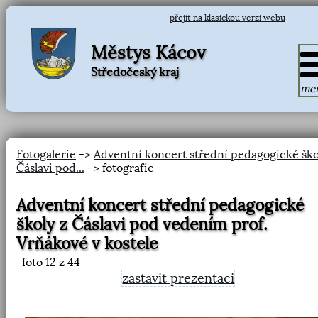
přejít na klasickou verzi webu
Městys Kácov
Středočeský kraj
me
Fotogalerie
->
Adventní koncert střední pedagogické ško
Čáslavi pod...
-> fotografie
Adventní koncert střední pedagogické
školy z Čáslavi pod vedením prof.
Vrňákové v kostele
foto
12
z 44
zastavit prezentaci