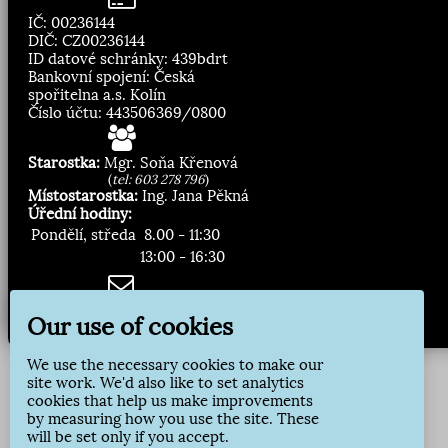
IČ: 00236144
DIČ: CZ00236144
ID datové schránky: 439bdrt
Bankovní spojení: Česká
spořitelna a.s. Kolín
Číslo účtu: 443506369/0800
Starostka:
Mgr. Soňa Křenová
(
tel: 603 278 796
)
Místostarostka:
Ing. Jana Pěkná
Úřední hodiny:
Pondělí, středa
8.00 - 11:30
13:00 - 16:30
Zasílání novinek:
Our use of cookies
Přihlásit odběr
We use the necessary cookies to make our
site work. We'd also like to set analytics
cookies that help us make improvements
by measuring how you use the site. These
will be set only if you accept.