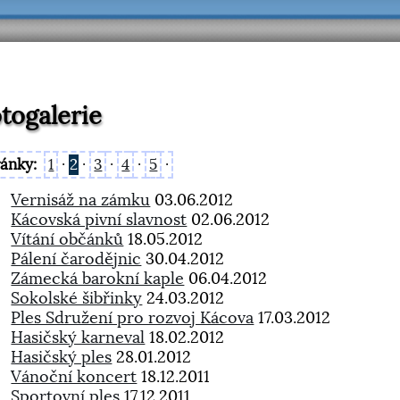
togalerie
ránky:
1
·
2
·
3
·
4
·
5
·
Vernisáž na zámku
03.06.2012
Kácovská pivní slavnost
02.06.2012
Vítání občánků
18.05.2012
Pálení čarodějnic
30.04.2012
Zámecká barokní kaple
06.04.2012
Sokolské šibřinky
24.03.2012
Ples Sdružení pro rozvoj Kácova
17.03.2012
Hasičský karneval
18.02.2012
Hasičský ples
28.01.2012
Vánoční koncert
18.12.2011
Sportovní ples
17.12.2011