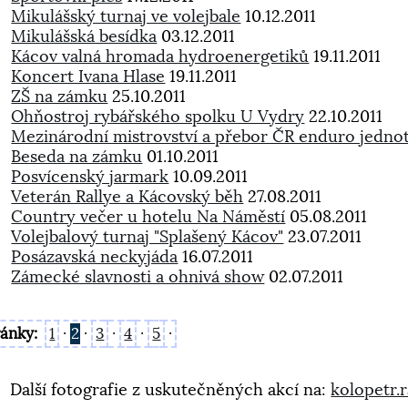
Mikulášský turnaj ve volejbale
10.12.2011
Mikulášská besídka
03.12.2011
Kácov valná hromada hydroenergetiků
19.11.2011
Koncert Ivana Hlase
19.11.2011
ZŠ na zámku
25.10.2011
Ohňostroj rybářského spolku U Vydry
22.10.2011
Mezinárodní mistrovství a přebor ČR enduro jednot
Beseda na zámku
01.10.2011
Posvícenský jarmark
10.09.2011
Veterán Rallye a Kácovský běh
27.08.2011
Country večer u hotelu Na Náměstí
05.08.2011
Volejbalový turnaj "Splašený Kácov"
23.07.2011
Posázavská neckyjáda
16.07.2011
Zámecké slavnosti a ohnivá show
02.07.2011
ránky:
1
·
2
·
3
·
4
·
5
·
Další fotografie z uskutečněných akcí na:
kolopetr.r