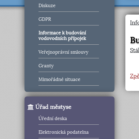
Diskuze
GDPR
Inf
Informace k budování
Bu
vodovodních přípojek
Stá
Veřejnoprávní smlouvy
Granty
Zpě
Mimořádné situace
Úřad městyse
Úřední deska
Elektronická podatelna