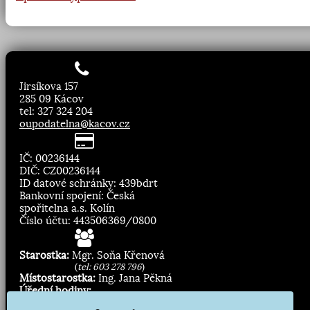
Jirsíkova 157
285 09 Kácov
tel: 327 324 204
oupodatelna@kacov.cz
IČ: 00236144
DIČ: CZ00236144
ID datové schránky: 439bdrt
Bankovní spojení: Česká
spořitelna a.s. Kolín
Číslo účtu: 443506369/0800
Starostka:
Mgr. Soňa Křenová
(
tel: 603 278 796
)
Místostarostka:
Ing. Jana Pěkná
Úřední hodiny:
Pondělí, středa
8.00 - 11:30