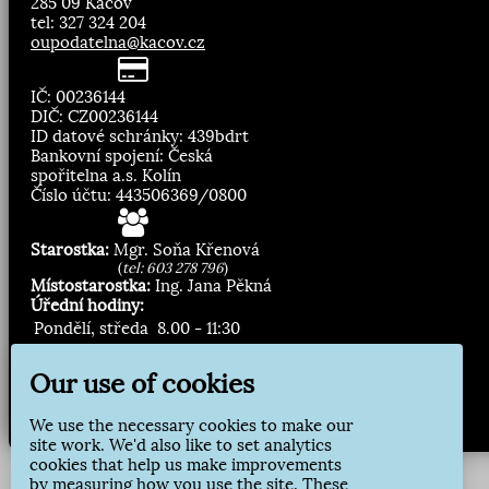
285 09 Kácov
tel: 327 324 204
oupodatelna@kacov.cz
IČ: 00236144
DIČ: CZ00236144
ID datové schránky: 439bdrt
Bankovní spojení: Česká
spořitelna a.s. Kolín
Číslo účtu: 443506369/0800
Starostka:
Mgr. Soňa Křenová
(
tel: 603 278 796
)
Místostarostka:
Ing. Jana Pěkná
Úřední hodiny:
Pondělí, středa
8.00 - 11:30
13:00 - 16:30
Our use of cookies
Zasílání novinek:
We use the necessary cookies to make our
Přihlásit odběr
site work. We'd also like to set analytics
cookies that help us make improvements
by measuring how you use the site. These