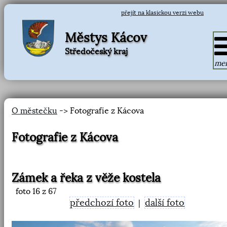
přejít na klasickou verzi webu
Městys Kácov
Středočeský kraj
me
O městečku
-> Fotografie z Kácova
Fotografie z Kácova
Zámek a řeka z věže kostela
foto
16
z 67
předchozí foto
další foto
|