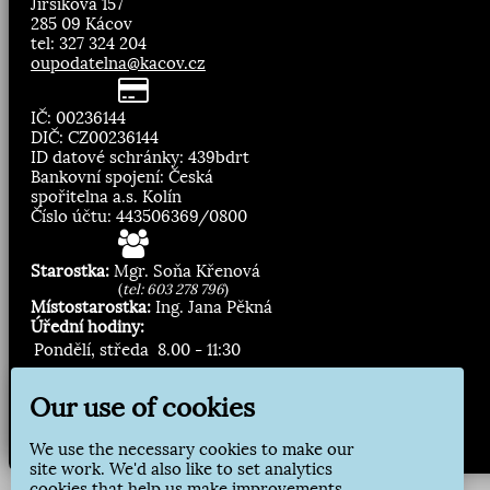
Jirsíkova 157
285 09 Kácov
tel: 327 324 204
oupodatelna@kacov.cz
IČ: 00236144
DIČ: CZ00236144
ID datové schránky: 439bdrt
Bankovní spojení: Česká
spořitelna a.s. Kolín
Číslo účtu: 443506369/0800
Starostka:
Mgr. Soňa Křenová
(
tel: 603 278 796
)
Místostarostka:
Ing. Jana Pěkná
Úřední hodiny:
Pondělí, středa
8.00 - 11:30
13:00 - 16:30
Our use of cookies
Zasílání novinek:
We use the necessary cookies to make our
Přihlásit odběr
site work. We'd also like to set analytics
cookies that help us make improvements