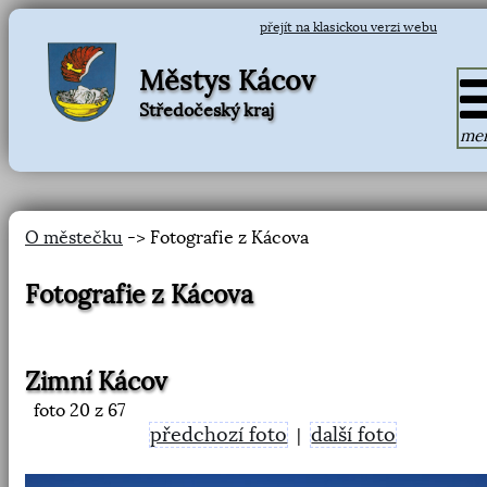
přejít na klasickou verzi webu
Městys Kácov
Středočeský kraj
me
O městečku
-> Fotografie z Kácova
Fotografie z Kácova
Zimní Kácov
foto
20
z 67
předchozí foto
další foto
|