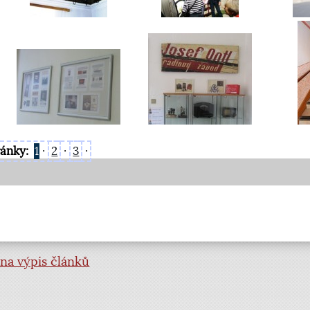
ránky:
1
·
2
·
3
·
na výpis článků