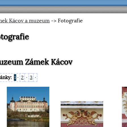
mek Kácov a muzeum
-> Fotografie
tografie
uzeum Zámek Kácov
ránky:
1
·
2
·
3
·