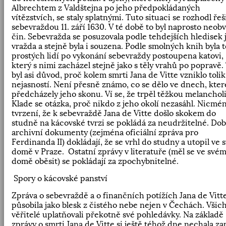
Albrechtem z Valdštejna po jeho předpokládaných
vítězstvích
,
se staly splatnými. Tuto situaci se rozhodl řeš
sebevraždou 11. září 1630. V té době to byl naprosto neobv
čin. Sebevražda se posuzovala podle tehdejších hledisek 
vražda a stejně byla i souzena. Podle smolných knih byla t
prostých lidí po vykonání sebevraždy postoupena katovi
,
který s nimi zacházel stejně jako s těly vrahů po popravě.
byl asi důvod
,
proč kolem smrti Jana de Vitte vzniklo tolik
nejasností. Není přesně známo
,
co se dělo ve dnech
,
kter
předcházely jeho skonu. Ví se
,
že trpěl těžkou melancholi
Klade se otázka
,
proč nikdo z jeho okolí nezasáhl. Nicmé
tvrzení
,
že k sebevraždě Jana de Vitte došlo skokem do
studně na kácovské tvrzi se pokládá za neudržitelné. Do
archivní dokumenty (zejména oficiální zpráva pro
Ferdinanda II) dokládají
,
že se vrhl do studny a utopil ve
domě v Praze.
Ostatní zprávy v literatuře (měl se ve své
domě oběsit) se pokládají za zpochybnitelné.
Spory o kácovské panství
Zpráva o sebevraždě a o finančních potížích Jana de Vitt
působila jako blesk z čistého nebe nejen v Čechách. Všic
věřitelé uplatňovali překotně své pohledávky. Na základě
zprávy o smrti Jana de Vitte si ještě téhož dne nechala za