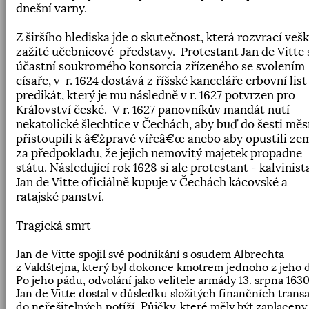
dnešní varny.
Z širšího hlediska jde o skutečnost
,
která rozvrací veš
zažité učebnicové
představy.
Protestant Jan de Vitte 
účastní soukromého konsorcia zřízeného se svolením
císaře
,
v
r. 1624 dostává z říšské kanceláře erbovní list
predikát, který je mu následně v r. 1627 potvrzen pro
Království české.
V r. 1627 panovníkův mandát nutí
nekatolické šlechtice v Čechách
,
aby buď do šesti měs
přistoupili k â€žpravé vířeâ€œ anebo aby opustili ze
za předpokladu
,
že jejich nemovitý majetek propadne
státu. Následující rok 1628 si ale protestant - kalvinist
Jan de Vitte oficiálně kupuje v Čechách kácovské a
ratajské panství.
Tragická smrt
Jan de Vitte spojil své podnikání s osudem Albrechta
z Valdštejna
,
který byl dokonce kmotrem jednoho z jeho d
Po jeho pádu
,
odvolání jako velitele armády 13. srpna 163
Jan de Vitte dostal v důsledku složitých finančních trans
do neřešitelných potíží. Půjčky
,
které měly být zaplaceny