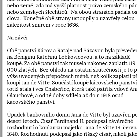
nebo země
,
zda má vyšší platnost právo zemského pá
nebo zemských šlechticů.
Na obou stranách padala os
slova.
Konečně obě strany ustoupily a uzavřely celou
záležitost smírem v roce 1636.
Na závěr
Obě panství Kácov a Rataje nad Sázavou byla převede
na Beniginu Kateřinu Lobkovicovou
,
a to na základě
koupě. Za obě panství tak musela nakonec zaplatit 119
000 zlatých.
Bez ohledu na ostatní skutečnosti je to p
výše uvedených přepočtech méně
,
než kolik zaplatil př
koupi Jan de Vitte. Součástí koupě kácovského panství
totiž stala i ves Chabeřice
,
která také patřila vdově An
Glauchové
,
a od té doby sdílela až do r. 1918 osud
kácovského panství.
Úpadek bankovního domu Jana de Vitte byl uzavřen p
deseti letech. Císař Ferdinand II. podepsal závěrečné
rozhodnutí o konkurzu majetku Jana de Vitte 19. červn
1640. Rozhodnutí podepsal jako říšský císař, nikoli jak