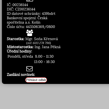
IČ: 00236144
DIČ: CZ00236144
ID datové schránky: 439bdrt
Bankovní spojení: Česká
spořitelna a.s. Kolín
Číslo účtu: 443506369/0800
Starostka:
Mgr. Soňa Křenová
(
tel: 603 278 796
)
Místostarostka:
Ing. Jana Pěkná
Úřední hodiny:
Pondělí, středa
8.00 - 11:30
13:00 - 16:30
Zasílání novinek:
Přihlásit odběr