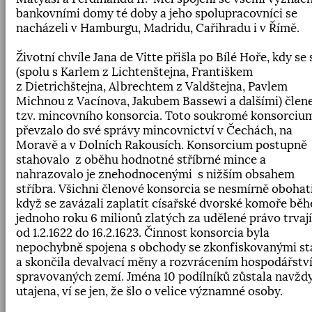
bankovními domy té doby a jeho spolupracovníci se
nacházeli v Hamburgu
,
Madridu
,
Cařihradu i v Římě.
Životní chvíle Jana de Vitte přišla po Bílé Hoře, kdy se 
(spolu s Karlem z Lichtenštejna, Františkem
z Dietrichštejna, Albrechtem z Valdštejna, Pavlem
Michnou z Vacínova, Jakubem Bassewi a dalšími) čle
tzv. mincovního konsorcia. Toto soukromé konsorciu
převzalo do své správy mincovnictví v Čechách
,
na
Moravě a v Dolních Rakousích. Konsorcium postupně
stahovalo
z oběhu hodnotné stříbrné mince a
nahrazovalo je znehodnocenými
s nižším obsahem
stříbra. Všichni členové konsorcia se nesmírně obohati
když se zavázali zaplatit císařské dvorské komoře bě
jednoho roku 6 milionů zlatých za udělené právo trvají
od 1.2.1622 do 16.2.1623. Činnost konsorcia byla
nepochybně spojena s obchody se zkonfiskovanými st
a skončila devalvací měny a rozvrácením hospodářstv
spravovaných zemí. Jména 10 podílníků zůstala navžd
utajena
,
ví se jen
,
že šlo o velice významné osoby.