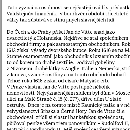
Tato význačná osobnost se nejčastěji uvádí s přívlast
Valdštejnův finančník.
V bouřlivém období třicetileté
války tak zůstává ve stínu jiných slavnějších lidí.
Do Čech a do Prahy přišel Jan de Vitte snad jako
dvacetiletý z Holandska. Nejdříve se stal společníkem
obchodní firmy a pak samostatným obchodníkem. Ro
1612 získal výsady dvorského kupce. Roku 1616 se na M
Straně osamostatnil jako obchodník s luxusním zboží
to od koření po drahé textilie. Dodával gobelíny
z Nizozemí
,
drahé látky z Anglie
,
Itálie a Německa
,
stř
z Janova
,
vzácné rostliny a na tomto obchodu bohatl.
Téhož roku 1616 získal od císaře Matyáše erb.
V Praze vlastnil Jan de Vitte postupně několik
nemovitostí. Nejvýznačnějším sídlem byl dům v Most
ulici na Malé Straně č. 15 (č. 277)
,
dříve dům U zlaté
ostruhy.
Dnes je na tomto místě Kaunický palác a v n
velvyslanectví Srbska a Černé Hory. Jan de Vitte čile
obchodoval
,
zřídil si vlastní bankéřskou společnost
,
půjčoval peníze všem třem panovníkům - Rudolfovi II
,
Matyáši a Ferdinandu II.
Měl spojení se všemi význač