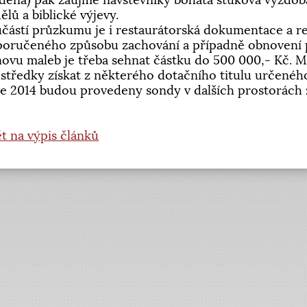
děna) pak zaujme návštěvníky bohatá štuková výzdoba
ělů a biblické výjevy.
částí průzkumu je i restaurátorská dokumentace a r
oručeného způsobu zachování a případně obnovení p
ovu maleb je třeba sehnat částku do 500 000,- Kč. M
středky získat z některého dotačního titulu určenéh
e 2014 budou provedeny sondy v dalších prostorác
t na výpis článků