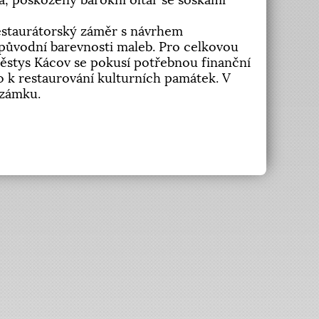
, poškozený barokní oltář se soškami
estaurátorský záměr s návrhem
ůvodní barevnosti maleb. Pro celkovou
ěstys Kácov se pokusí potřebnou finanční
o k restaurování kulturních památek. V
h zámku.