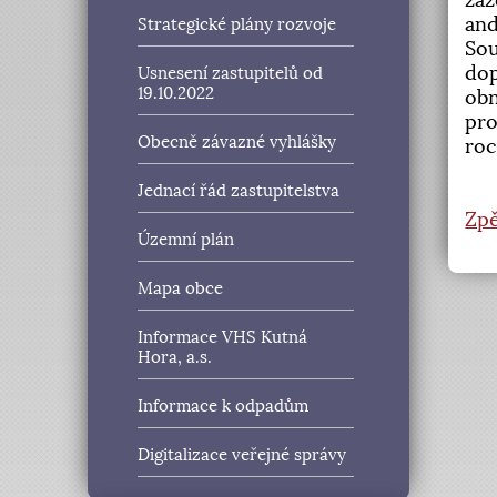
zaz
and
Strategické plány rozvoje
Sou
dop
Usnesení zastupitelů od
19.10.2022
obn
pro
Obecně závazné vyhlášky
roc
Jednací řád zastupitelstva
Zpě
Územní plán
Mapa obce
Informace VHS Kutná
Hora, a.s.
Informace k odpadům
Digitalizace veřejné správy