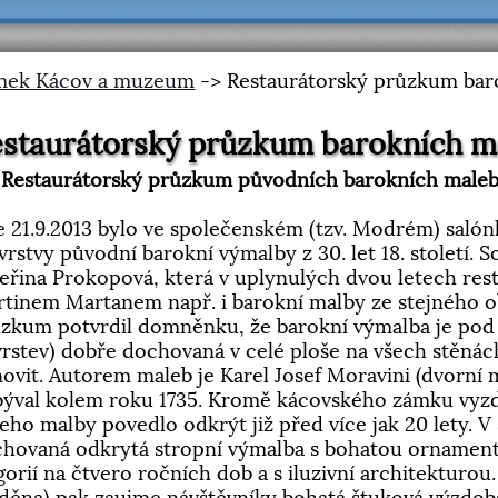
mek Kácov a muzeum
-> Restaurátorský průzkum bar
staurátorský průzkum barokních m
staurátorský průzkum původních barokních maleb
 21.9.2013 bylo ve společenském (tzv. Modrém) sal
vrstvy původní barokní výmalby z 30. let 18. století. 
eřina Prokopová, která v uplynulých dvou letech re
tinem Martanem např. i barokní malby ze stejného o
zkum potvrdil domněnku, že barokní výmalba je po
vrstev) dobře dochovaná v celé ploše na všech stěnách,
ovit. Autorem maleb je Karel Josef Moravini (dvorní m
ýval kolem roku 1735. Kromě kácovského zámku vyzdo
jeho malby povedlo odkrýt již před více jak 20 lety.
hovaná odkrytá stropní výmalba s bohatou ornamen
gorií na čtvero ročních dob a s iluzivní architekturou.