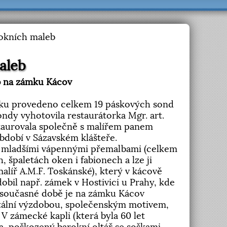
okních maleb
aleb
 na zámku Kácov
ónku provedeno celkem 19 páskových sond
Sondy vyhotovila restaurátorka Mgr. art.
staurovala společně s malířem panem
bdobí v Sázavském klášteře.
d mladšími vápennými přemalbami (celkem
 špaletách oken i fabionech a lze ji
alíř A.M.F. Toskánské), který v kácově
bil např. zámek v Hostivici u Prahy, kde
 V současné době je na zámku Kácov
tální výzdobou, společenským motivem,
 V zámecké kapli (která byla 60 let