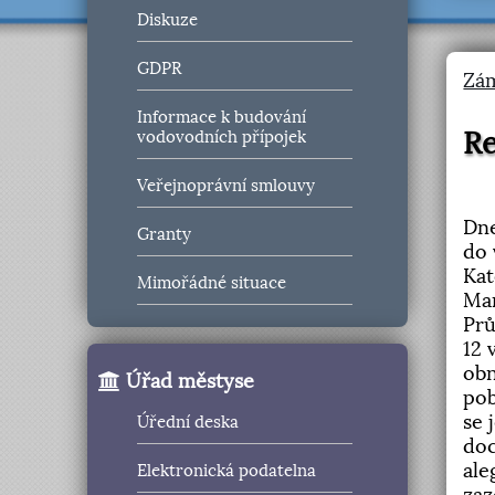
Diskuze
GDPR
Zá
Informace k budování
Re
vodovodních přípojek
Re
Veřejnoprávní smlouvy
Dne
Granty
do 
Kat
Mimořádné situace
Mar
Prů
12 
obn
Úřad městyse
pob
se 
Úřední deska
doc
ale
Elektronická podatelna