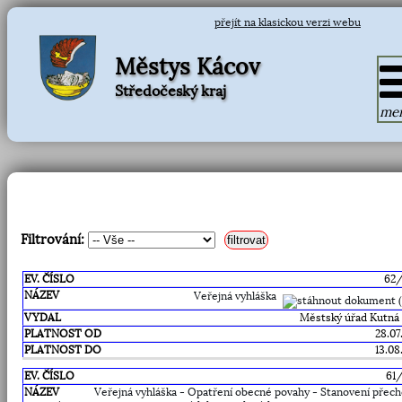
přejít na klasickou verzi webu
Městys Kácov
Středočeský kraj
me
Filtrování:
ev.
62
číslo
Veřejná vyhláška
název
Městský úřad Kutná
vydal
28.07
platnost
od
13.08
platnost
61
do
*
Veřejná vyhláška - Opatření obecné povahy - Stanovení přec