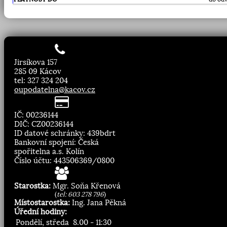
Jirsíkova 157
285 09 Kácov
tel: 327 324 204
oupodatelna@kacov.cz
IČ: 00236144
DIČ: CZ00236144
ID datové schránky: 439bdrt
Bankovní spojení: Česká
spořitelna a.s. Kolín
Číslo účtu: 443506369/0800
Starostka:
Mgr. Soňa Křenová
(
tel: 603 278 796
)
Místostarostka:
Ing. Jana Pěkná
Úřední hodiny:
Pondělí, středa
8.00 - 11:30