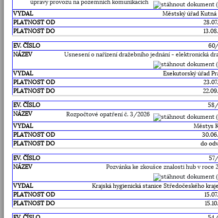
úpravy provozu na pozemních komunikacích
Městský úřad Kutná
28.07
13.08
60
Usnesení o nařízení dražebního jednání - elektronická dr
Exekutorský úřad Pr
23.07
22.09
58
Rozpočtové opatření č. 3/2026
Městys 
30.06
do odv
57
Pozvánka ke zkoušce znalosti hub v roce 
Krajská hygienická stanice Středočeského kraje 
15.07
15.1
54