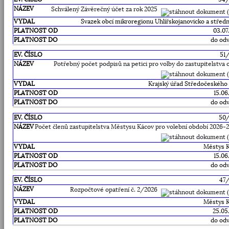
Schválený Závěrečný účet za rok 2025
Svazek obcí mikroregionu Uhlířskojanovicko a střední
03.07
do odv
51
Potřebný počet podpisů na petici pro volby do zastupitelstva 
Krajský úřad Středočeského 
15.06
do odv
50
Počet členů zastupitelstva Městysu Kácov pro volební období 2026-
Městys 
15.06
do odv
47
Rozpočtové opatření č. 2/2026
Městys 
25.05
do odv