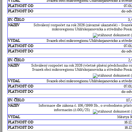
Svazek obcí mikroregionu Uhlířskojanovicko a střední
07.01
do odv
3
Schválený rozpočet na rok 2026 (závazné ukazatelé) - Svazek
mikroregionu Uhlířskojanovicka a středního Posá
Svazek obcí mikroregionu Uhlířskojanovicko a střední
07.01
do odv
2
Schválený rozpočet na rok 2026 (včetně plnění předchozího ro
Svazek obcí mikroregionu Uhlířskojanovicka a středního Posá
Svazek obcí mikroregionu Uhlířskojanovicko a střední
07.01
do odv
117
Informace dle zákona č. 106/1999 Sb., o svobodném příst
informacím (č.001/25)
Městys 
16.1
16.1