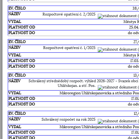
38
Rozpočtové opatření č. 2/2025
Městys 
25.04
do odv
27
Rozpočtové opatření č. 1/2025
Městys 
17.03
do odv
13
Schválený střednědobý rozpočt. výhled 2026-2027 - Svazek obcí 
Uhlířskojan. a stř. Pos.
Mikroregion Uhlířskojanovicka a středního Pos
17.0
do odv
12
Schválený rozpočet na rok 2025
Mikroregion Uhlířskojanovicka a středního Pos
17.0
do odv