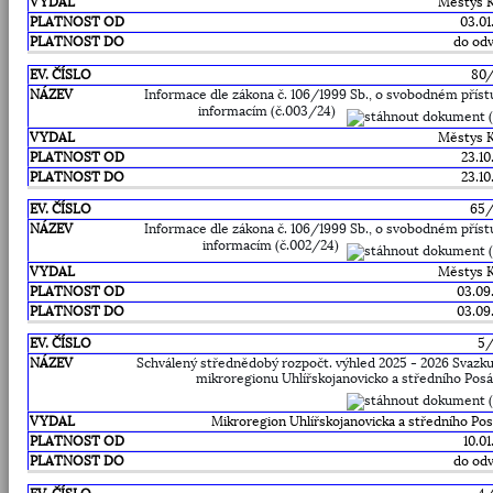
Městys 
03.01
do odv
80
Informace dle zákona č. 106/1999 Sb., o svobodném příst
informacím (č.003/24)
Městys 
23.10
23.10
65
Informace dle zákona č. 106/1999 Sb., o svobodném příst
informacím (č.002/24)
Městys 
03.09
03.09
5
Schválený střednědobý rozpočt. výhled 2025 - 2026 Svazku
mikroregionu Uhlířskojanovicko a středního Posá
Mikroregion Uhlířskojanovicka a středního Pos
10.0
do odv