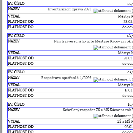
44
Inventarizační zpráva 2025
Městys 
28.05
do odv
43
Návrh závěrečného účtu Městyse Kácov za rok 
Městys 
28.05
do odv
23
Rozpočtové opatření č. 1/2026
Městys 
17.03
do odv
14
Schválený rozpočet ZŠ a MŠ Kácov na rok 
ZŠ a MŠ 
02.01
do odv