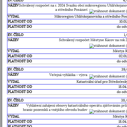
4
Schválený rozpočet na r. 2024 Svazku obcí mikroregionu Uhlířskojano
a středního Posázaví
Mikroregion Uhlířskojanovicka a středního Pos
10.0
do odv
1
Schválený rozpočet Městyse Kácov na rok 
Městys 
02.01
do odv
39
Veřejná vyhláška - výzva
Katastrální úřad pro Středočeský
18.04
do odv
38
Vyhlášení zahájení obnovy katastrálního operátu zjišťováním pr
hranic pozemků a vnějšího obvodu budov
Městys 
18.04
do odv