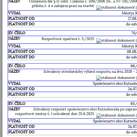
Oznámení dle § 15 odst. 1 zákona č. 309/2006 Sb., a NV 591/2006
příloha č. 4 o zahájení prací na stavbě
Městys 
27.08
do odv
70
Rozpočtové opatření č. 5/2025
Městys 
08.08
do odv
66
Schválený střednědobý výhled rozpočtu na léta 2026 - 
Společenství obcí Kutnoh
24.07
do odv
65
Schválený rozpočet společenství obcí Kutnohorska po zaprac
rozpočtové změny č. 1 schválené dne 25.6.2025
Společenství obcí Kutnoh
24.07
do odv