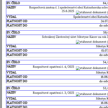
64
Rozpočtová změna č. 1 společenství obcí Kutnohorska schv
25.6.2025
Společenství obcí Kutnoh
24.07
do odv
59
Schválený Závěrečný účet Městyse Kácov za rok 
Městys 
01.07
do odv
54
Rozpočtové opatření č. 4/2025
Městys 
16.06
do odv
53
Rozpočtové opatření č. 3/2025
Městys 
16.06
do odv