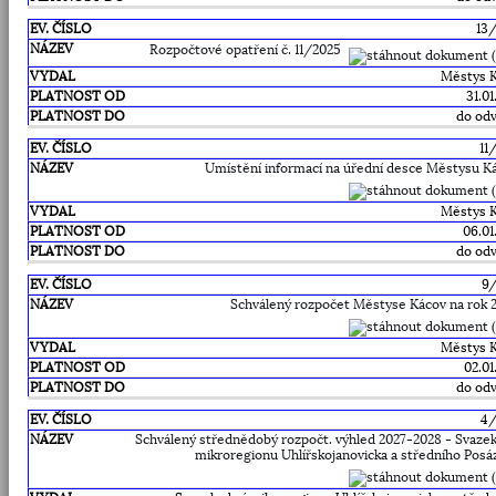
13
Rozpočtové opatření č. 11/2025
Městys 
31.0
do odv
11
Umístění informací na úřední desce Městysu K
Městys 
06.01
do odv
9
Schválený rozpočet Městyse Kácov na rok 
Městys 
02.01
do odv
4
Schválený střednědobý rozpočt. výhled 2027-2028 - Svazek
mikroregionu Uhlířskojanovicka a středního Posá